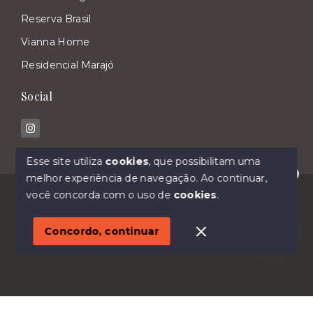
Reserva Brasil
Vianna Home
Residencial Marajó
Social
Esse site utiliza
cookies
, que possibilitam uma
melhor experiência de navegação.
Ao continuar,
Olá! Estamos disponíveis para te ajudar.
© Copyright 2026 - Imóveis Malavasi - Todos os
você concorda com o uso de
cookies
.
direitos reservados
1
Concordo, continuar
SITE PARA IMOBILIARIA