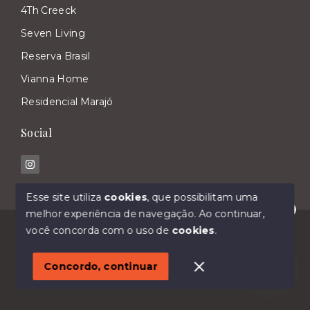
4Th Creeck
Seven Living
Reserva Brasil
Vianna Home
Residencial Marajó
Social
Esse site utiliza
cookies
, que possibilitam uma
melhor experiência de navegação.
Ao continuar,
Olá! Estamos disponíveis para te ajudar.
© Copyright 2026 - Imóveis Malavasi - Todos os
você concorda com o uso de
cookies
.
direitos reservados
1
Concordo, continuar
SITE PARA IMOBILIARIA