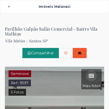
Imóveis Malavasi
Pavilhão/Galpão Salão Comercial - Bairro Vila
Mathias
Vila Matias - Santos/SP
Compartilhar
Seminovo
Ref.:
9397
Mais fotos
5
Fotos