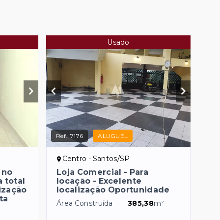
Usado
Ref.:
7176
ALUGUEL
Centro - Santos/SP
 no
Loja Comercial - Para
 total
locação - Excelente
ização
localização Oportunidade
ta
Área Construída
385,38
m²
²