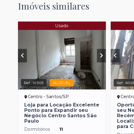
Imóveis similares
Usado
Ref.:
10305
ALUGUEL
Ref.:
605
Centro - Santos/SP
Centr
Loja para Locação Excelente
Oport
Ponto para Expandir seu
seu Ne
Negócio Centro Santos São
Recém
Paulo
Locali
para 
Dormitórios
11