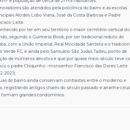
1km² e população de cerca de 21 mil habitantes.
moradores são atendidos pela policlínica do bairro e as escolas
icipais Alcides Lobo Viana, José da Costa Barbosa e Padre
ncisco Leite.
onhecido por ter em seu território o maior cemitério vertical do
do, segundo o Guinness Book, por ser tradicional reduto do
ba, com a União Imperial, Real Mocidade Santista e o tradicion
o Verde FC, e ainda pelo Santuário São Judas Tadeu, ponto de
ação de inúmeros devotos e que por quase meio século teve 
oco o padre Chiquinho - monsenhor Francisco das Dores Leite
2-2021).
ruas do bairro ainda conservam contrastes entre o moderno e
o, registrando antigos chalés do século passado e arranha-céu
 formam grandes condomínios.