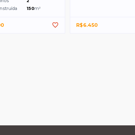
rios
2
nstruída
150
m²
00
R$6.450