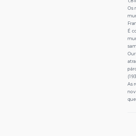
1,8
Os 
mun
Fra
É c
mun
sam
Our
atr
pár
(193
As 
nov
que