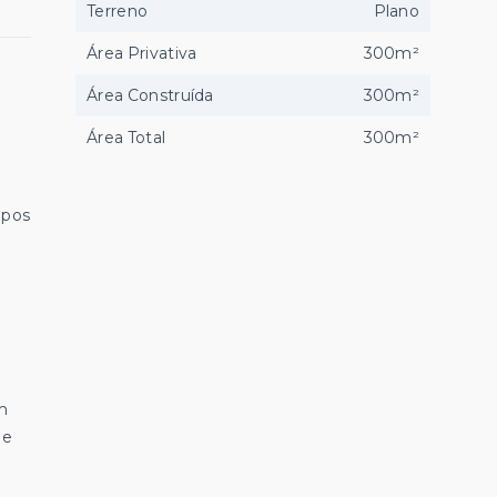
Terreno
Plano
Área Privativa
300m²
Área Construída
300m²
Área Total
300m²
ipos
m
de