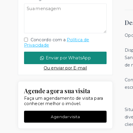
De
Opo
Concordo com a
Política de
Privacidade
Dis
San
Enviar por WhatsApp
de 
Ou e
nviar por E-mail
Con
esc
Agende agora sua visita
Faça um agendamento de visita para
conhecer melhor o imóvel.
Sit
Agendar visita
div
clie