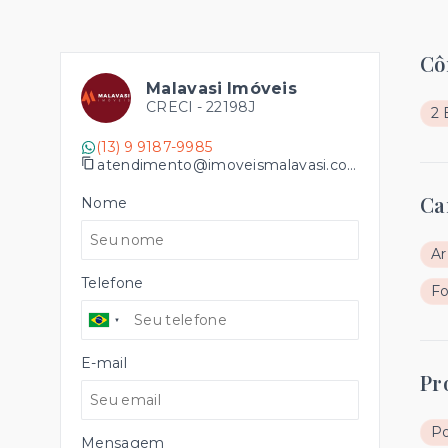
Cô
Malavasi Imóveis
CRECI -
22198J
2 
(13) 9 9187-9985
atendimento@imoveismalavasi.com.br
Ca
Nome
Ar
Telefone
Fo
E-mail
Pr
Po
Mensagem