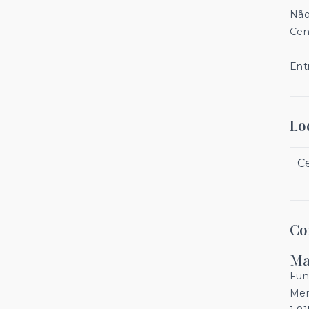
Não
Cen
Ent
Lo
C
Co
Ma
Fun
Men