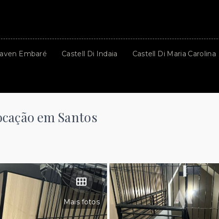
aven Embaré
Castell Di Indaia
Castell Di Maria Carolina
locação em Santos
Mais fotos