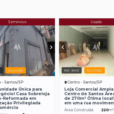
Seminovo
Usado
3
ALUGUEL
Ref.:
5990
ALUGUEL
o - Santos/SP
Centro - Santos/SP
unidade Única para
Loja Comercial Ampla
gócio! Casa Sobreloja
Centro de Santos Área
-Reformada em
de 270m² Ótima local
zação Privilegiada
em uma rua movimen
Comércio
Área Construída
220
m