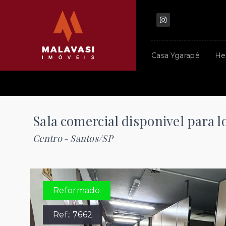
Casa Ygarapê
He
Sala comercial disponivel para 
Centro - Santos/SP
Reformado
Ref.:
7662