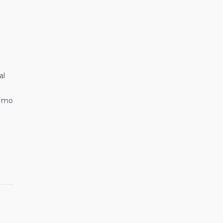
al
como
s