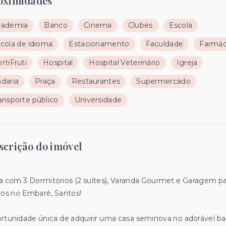
oximidades
cademia
Banco
Cinema
Clubes
Escola
cola de idioma
Estacionamento
Faculdade
Farmác
rtiFruti
Hospital
Hospital Veterinário
Igreja
daria
Praça
Restaurantes
Supermercado
ansporte público
Universidade
scrição do imóvel
a com 3 Dormitórios (2 suítes), Varanda Gourmet e Garagem pa
ros no Embaré, Santos!
rtunidade única de adquirir uma casa seminova no adorável ba