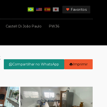
Favoritos
Castell Di João Paulo
PW36
t
Compartilhar no WhatsApp
Imprimir