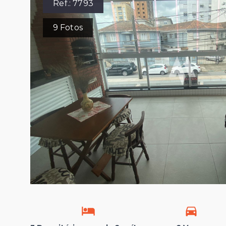
Ref.:
7793
9
Fotos