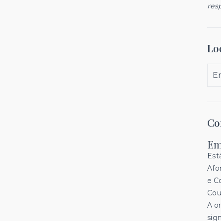
res
Lo
E
Co
Em
Est
Afo
e C
Cou
A o
sig