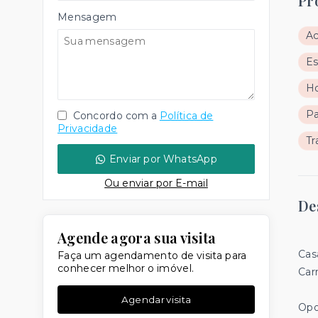
Pr
Mensagem
A
Es
Ho
Pa
Concordo com a
Política de
Privacidade
Tr
Enviar por WhatsApp
Ou e
nviar por E-mail
De
Agende agora sua visita
Cas
Faça um agendamento de visita para
conhecer melhor o imóvel.
Car
Agendar visita
Opo