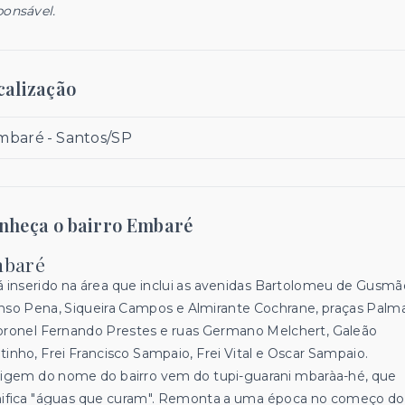
ponsável.
calização
mbaré - Santos/SP
nheça o bairro Embaré
baré
á inserido na área que inclui as avenidas Bartolomeu de Gusmã
nso Pena, Siqueira Campos e Almirante Cochrane, praças Palm
oronel Fernando Prestes e ruas Germano Melchert, Galeão
tinho, Frei Francisco Sampaio, Frei Vital e Oscar Sampaio.
rigem do nome do bairro vem do tupi-guarani mbaràa-hé, que
nifica "águas que curam". Remonta a uma época no começo do