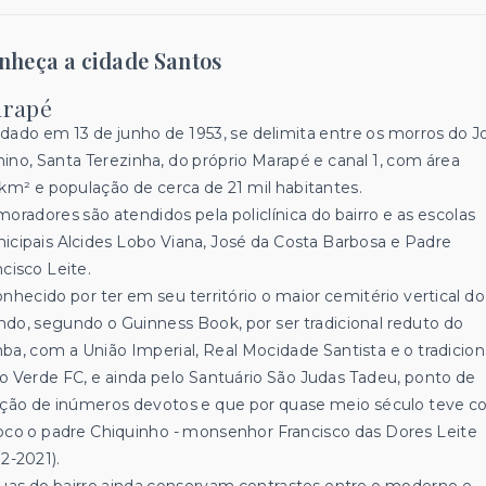
nheça a cidade Santos
rapé
dado em 13 de junho de 1953, se delimita entre os morros do J
ino, Santa Terezinha, do próprio Marapé e canal 1, com área
1km² e população de cerca de 21 mil habitantes.
moradores são atendidos pela policlínica do bairro e as escolas
icipais Alcides Lobo Viana, José da Costa Barbosa e Padre
ncisco Leite.
onhecido por ter em seu território o maior cemitério vertical do
do, segundo o Guinness Book, por ser tradicional reduto do
ba, com a União Imperial, Real Mocidade Santista e o tradicion
o Verde FC, e ainda pelo Santuário São Judas Tadeu, ponto de
ação de inúmeros devotos e que por quase meio século teve 
oco o padre Chiquinho - monsenhor Francisco das Dores Leite
2-2021).