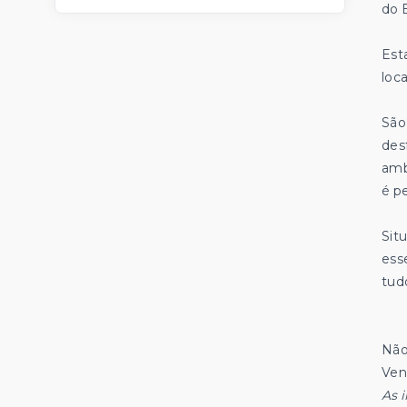
do 
Est
loc
São
des
amb
é pe
Sit
ess
tud
Não
Ven
As 