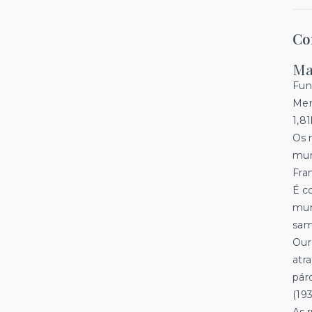
Co
Ma
Fun
Men
1,8
Os 
mun
Fra
É c
mun
sam
Our
atr
pár
(193