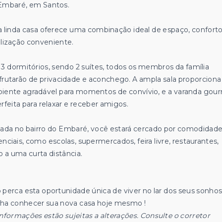
Embaré, em Santos.
a linda casa oferece uma combinação ideal de espaço, conforto
alização conveniente.
 3 dormitórios, sendo 2 suítes, todos os membros da família
frutarão de privacidade e aconchego. A ampla sala proporcion
iente agradável para momentos de convívio, e a varanda gou
rfeita para relaxar e receber amigos.
uada no bairro do Embaré, você estará cercado por comodidad
enciais, como escolas, supermercados, feira livre, restaurantes,
o a uma curta distância.
 perca esta oportunidade única de viver no lar dos seus sonhos
ha conhecer sua nova casa hoje mesmo !
informações estão sujeitas a alterações. Consulte o corretor