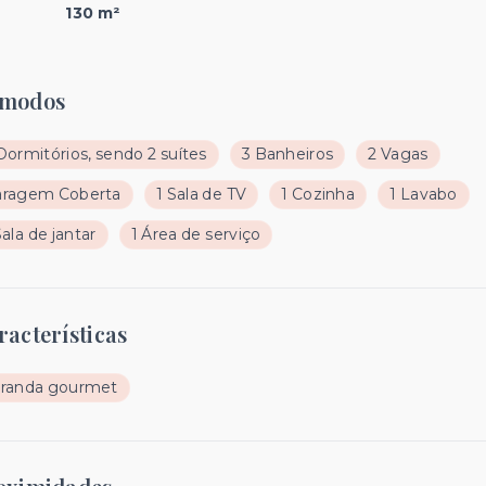
130 m²
modos
Dormitórios, sendo 2 suítes
3 Banheiros
2 Vagas
aragem Coberta
1 Sala de TV
1 Cozinha
1 Lavabo
Sala de jantar
1 Área de serviço
racterísticas
randa gourmet