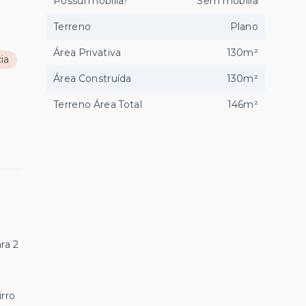
Possui mobília?
Sem mobília
Terreno
Plano
Área Privativa
130m²
ia
Área Construída
130m²
Terreno Área Total
146m²
ra 2
irro