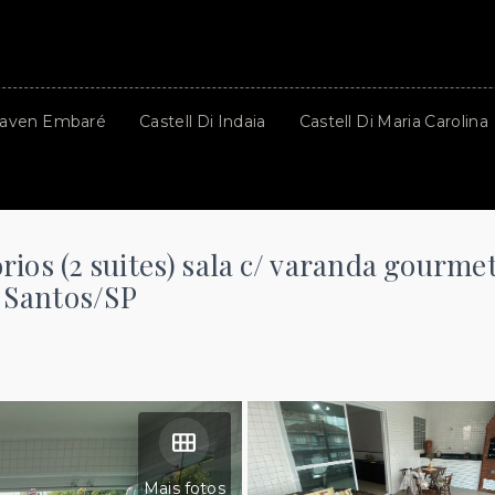
aven Embaré
Castell Di Indaia
Castell Di Maria Carolina
rios (2 suites) sala c/ varanda gourme
, Santos/SP
Mais fotos