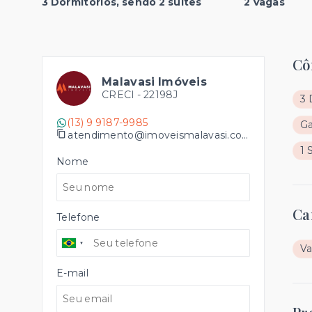
3 Dormitórios, sendo 2 suítes
2 Vagas
Cô
Malavasi Imóveis
CRECI -
22198J
3 
(13) 9 9187-9985
G
atendimento@imoveismalavasi.com.br
1 
Nome
Ca
Telefone
Va
E-mail