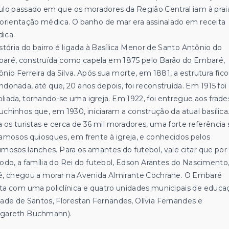
ulo passado em que os moradores da Região Central iam à prai
 orientação médica. O banho de mar era assinalado em receita
ica.
istória do bairro é ligada à Basílica Menor de Santo Antônio do
aré, construída como capela em 1875 pelo Barão do Embaré,
ônio Ferreira da Silva. Após sua morte, em 1881, a estrutura fic
ndonada, até que, 20 anos depois, foi reconstruída. Em 1915 foi
liada, tornando-se uma igreja. Em 1922, foi entregue aos frade
uchinhos que, em 1930, iniciaram a construção da atual basílica
a os turistas e cerca de 36 mil moradores, uma forte referência
famosos quiosques, em frente à igreja, e conhecidos pelos
umosos lanches. Para os amantes do futebol, vale citar que po
íodo, a família do Rei do futebol, Edson Arantes do Nascimento,
é, chegou a morar na Avenida Almirante Cochrane. O Embaré
ta com uma policlínica e quatro unidades municipais de educa
dade de Santos, Florestan Fernandes, Olívia Fernandes e
gareth Buchmann).