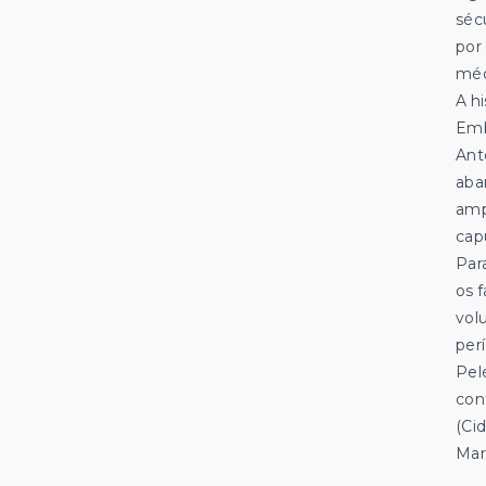
séc
por
méd
A h
Emb
Ant
aba
amp
cap
Par
os 
vol
per
Pel
con
(Ci
Mar