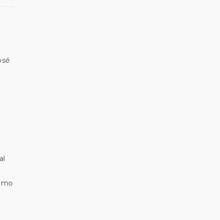
osé
al
como