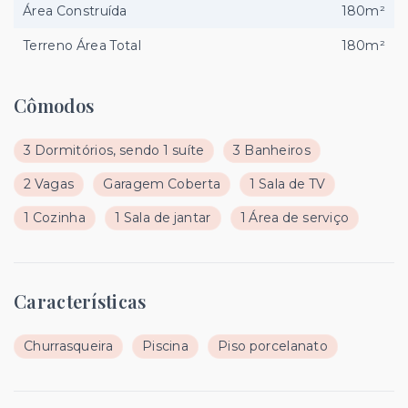
Área Construída
180m²
Terreno Área Total
180m²
Cômodos
3 Dormitórios, sendo 1 suíte
3 Banheiros
2 Vagas
Garagem Coberta
1 Sala de TV
1 Cozinha
1 Sala de jantar
1 Área de serviço
Características
Churrasqueira
Piscina
Piso porcelanato