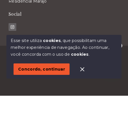
Residencial Marajó
Social
Esse site utiliza
cookies
, que possibilitam uma
melhor experiência de navegação.
Ao continuar,
Olá! Estamos disponíveis para te ajudar.
© Copyright 2026 - Imóveis Malavasi - Todos os
você concorda com o uso de
cookies
.
direitos reservados
1
Concordo, continuar
SITE PARA IMOBILIARIA
Início
Histórico
Favoritos