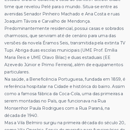
time que revelou Pelé para o mundo. Situa-se entre as
avenidas Senador Pinheiro Machado e Ana Costa e ruas
Joaquim Távora e Carvalho de Mendonça.
Predominantemente residencial, possui casas e sobrados
charmosos, que serviram até de cenário para uma das
versões da novela Éramos Seis, transmitida pela extinta TV
Tupi. Abriga duas escolas municipais (UME Prof. Emília
Maria Reis e UME Olavo Bilac) e duas estaduais (EE
Azevedo Júnior e Primo Ferreira), além de equipamentos
particulares.
Na saúde, a Beneficência Portuguesa, fundada em 1859, é
referência hospitalar na Cidade e histórica do bairro. Assim
como a famosa fábrica da Coca-Cola, uma das primeiras a
serem montadas no País, que funcionava na Rua
Monsenhor Paula Rodrigues com a Rua Paraná, na
década de 1940.
Mas a Vila Belmiro surgiu na primeira década do século 20,
como Vila Operária. Servia de moradia para funcionários de