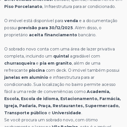
Piso Porcelanato
, Infraestrutura para ar condicionado.
O imóvel está disponível para
venda
e a documentação
possui
previsão para 30/12/2025
. Além disso, o
proprietário
aceita financiamento
bancário.
O sobrado novo conta com uma área de lazer privativa
completa, incluindo um
quintal
agradável com
churrasqueira
e
pia em granito
, além de uma
refrescante
piscina
com deck. O imóvel também possui
janelas em alumínio
e infraestrutura para ar
condicionado. Sua localização no bairro permite acesso
fácil a uma rede de conveniências como
Academia,
Escola, Escola de idioma, Estacionamento, Farmácia,
Igreja, Padaria, Praça, Restaurantes, Supermercado,
Transporte público
e
Universidade
.
Se você procura um sobrado novo, com ótimo
acabamento e lazer na
Vila Belmiro
, este é o imóvel