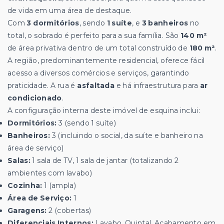
de vida em uma área de destaque.
Com
3 dormitórios
, sendo
1 suíte
, e
3 banheiros
no
total, o sobrado é perfeito para a sua família. São
140 m²
de área privativa dentro de um total construído de
180 m²
.
A região, predominantemente residencial, oferece fácil
acesso a diversos comércios e serviços, garantindo
praticidade. A rua é
asfaltada
e há infraestrutura para
ar
condicionado
.
A configuração interna deste imóvel de esquina inclui:
Dormitórios:
3 (sendo 1 suíte)
Banheiros:
3 (incluindo o social, da suíte e banheiro na
área de serviço)
Salas:
1 sala de TV, 1 sala de jantar (totalizando 2
ambientes com lavabo)
Cozinha:
1 (ampla)
Área de Serviço:
1
Garagens:
2 (cobertas)
Diferenciais Internos:
Lavabo, Quintal, Acabamento em