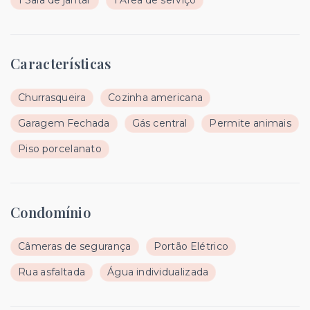
1 Sala de jantar
1 Área de serviço
Características
Churrasqueira
Cozinha americana
Garagem Fechada
Gás central
Permite animais
Piso porcelanato
Condomínio
Câmeras de segurança
Portão Elétrico
Rua asfaltada
Água individualizada