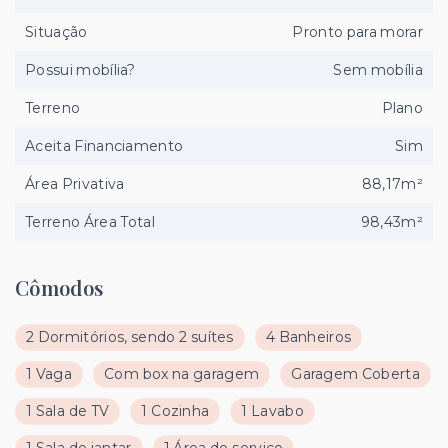
Situação
Pronto para morar
Possui mobília?
Sem mobília
Terreno
Plano
Aceita Financiamento
Sim
Área Privativa
88,17m²
Terreno Área Total
98,43m²
Cômodos
2 Dormitórios, sendo 2 suítes
4 Banheiros
1 Vaga
Com box na garagem
Garagem Coberta
1 Sala de TV
1 Cozinha
1 Lavabo