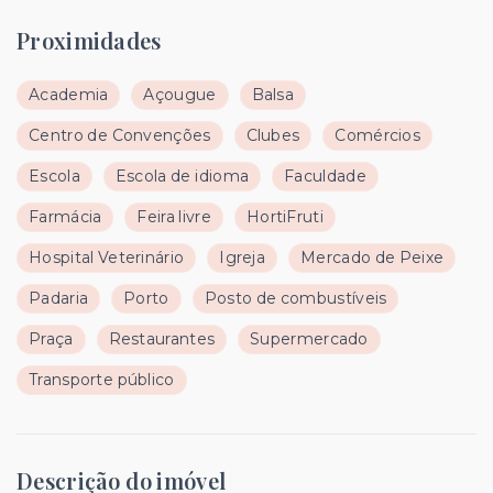
Proximidades
Academia
Açougue
Balsa
Centro de Convenções
Clubes
Comércios
Escola
Escola de idioma
Faculdade
Farmácia
Feira livre
HortiFruti
Hospital Veterinário
Igreja
Mercado de Peixe
Padaria
Porto
Posto de combustíveis
Praça
Restaurantes
Supermercado
Transporte público
Descrição do imóvel