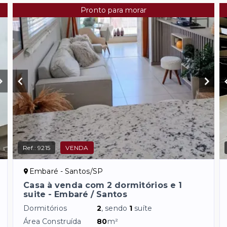
Pronto para morar
Ref.:
9215
VENDA
Embaré - Santos/SP
Casa à venda com 2 dormitórios e 1
suite - Embaré / Santos
Dormitórios
2
, sendo
1
suíte
Área Construída
80
m²