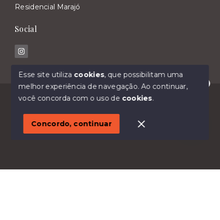
Residencial Marajó
Social
Esse site utiliza
cookies
, que possibilitam uma
melhor experiência de navegação.
Ao continuar,
Olá! Estamos disponíveis para te ajudar.
© Copyright 2026 - Imóveis Malavasi - Todos os
você concorda com o uso de
cookies
.
direitos reservados
1
Concordo, continuar
SITE PARA IMOBILIARIA
Início
Histórico
Favoritos