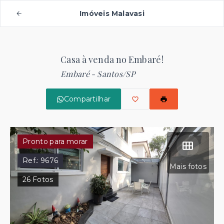
Imóveis Malavasi
Casa à venda no Embaré!
Embaré - Santos/SP
Compartilhar
Pronto para morar
Ref.:
9676
Mais fotos
26
Fotos