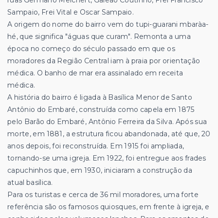
ruas Germano Melchert, Galeão Coutinho, Frei Francisco
Sampaio, Frei Vital e Oscar Sampaio.
A origem do nome do bairro vem do tupi-guarani mbaràa-
hé, que significa "águas que curam". Remonta a uma
época no começo do século passado em que os
moradores da Região Central iam à praia por orientação
médica. O banho de mar era assinalado em receita
médica.
A história do bairro é ligada à Basílica Menor de Santo
Antônio do Embaré, construída como capela em 1875
pelo Barão do Embaré, Antônio Ferreira da Silva. Após sua
morte, em 1881, a estrutura ficou abandonada, até que, 20
anos depois, foi reconstruída. Em 1915 foi ampliada,
tornando-se uma igreja. Em 1922, foi entregue aos frades
capuchinhos que, em 1930, iniciaram a construção da
atual basílica.
Para os turistas e cerca de 36 mil moradores, uma forte
referência são os famosos quiosques, em frente à igreja, e