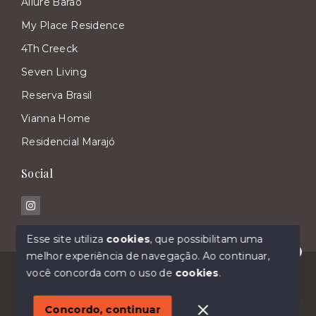
Allure Barão
My Place Residence
4Th Creeck
Seven Living
Reserva Brasil
Vianna Home
Residencial Marajó
Social
Esse site utiliza
cookies
, que possibilitam uma
melhor experiência de navegação.
Ao continuar,
Olá! Estamos disponíveis para te ajudar.
© Copyright 2026 - Imóveis Malavasi - Todos os
você concorda com o uso de
cookies
.
direitos reservados
1
Concordo, continuar
SITE PARA IMOBILIARIA