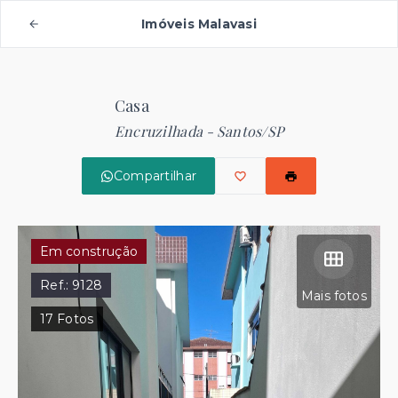
Imóveis Malavasi
Casa
Encruzilhada - Santos/SP
Compartilhar
Em construção
Ref.:
9128
Mais fotos
17
Fotos