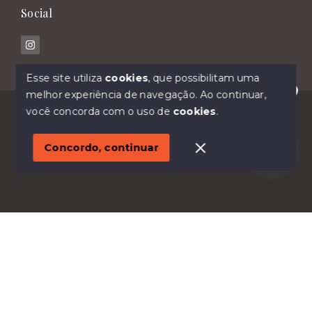
Social
Esse site utiliza
cookies
, que possibilitam uma
melhor experiência de navegação.
Ao continuar,
Olá! Estamos disponíveis para te ajudar.
© Copyright 2026 - Imóveis Malavasi - Todos os
você concorda com o uso de
cookies
.
direitos reservados
1
Concordo, continuar
SITE PARA IMOBILIARIA
Início
Histórico
Favoritos