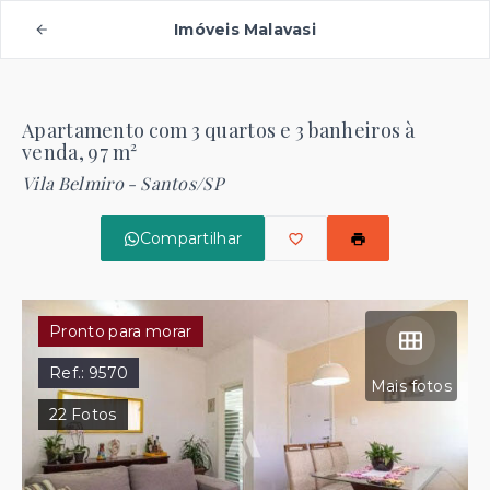
Imóveis Malavasi
Apartamento com 3 quartos e 3 banheiros à
venda, 97 m²
Vila Belmiro - Santos/SP
Compartilhar
Pronto para morar
Ref.:
9570
Mais fotos
22
Fotos