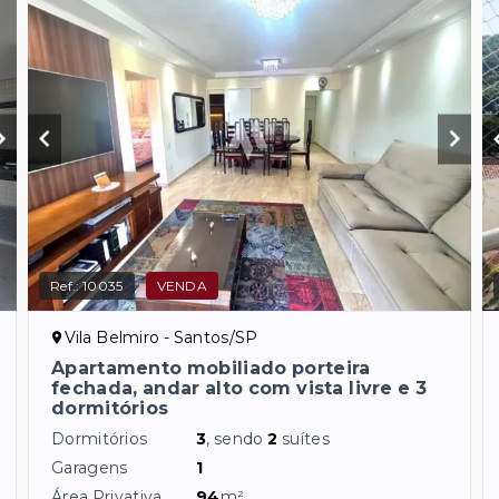
Ref.:
10035
VENDA
Vila Belmiro - Santos/SP
Apartamento mobiliado porteira
fechada, andar alto com vista livre e 3
dormitórios
Dormitórios
3
, sendo
2
suítes
Garagens
1
Área Privativa
94
m²