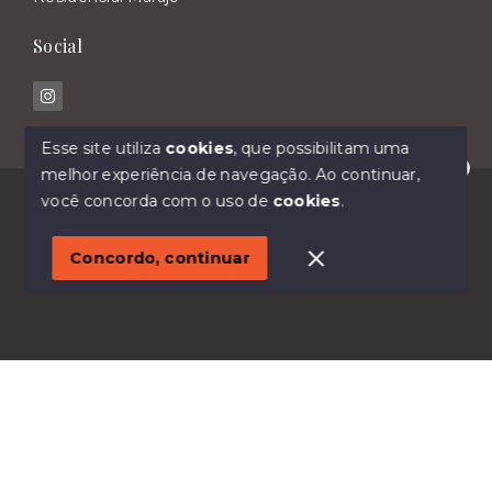
Social
Esse site utiliza
cookies
, que possibilitam uma
melhor experiência de navegação.
Ao continuar,
Olá! Estamos disponíveis para te ajudar.
© Copyright 2026 - Imóveis Malavasi - Todos os
você concorda com o uso de
cookies
.
direitos reservados
1
Concordo, continuar
SITE PARA IMOBILIARIA
Início
Histórico
Favoritos