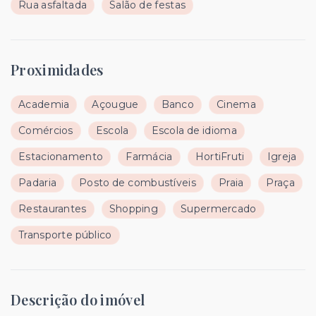
Rua asfaltada
Salão de festas
Proximidades
Academia
Açougue
Banco
Cinema
Comércios
Escola
Escola de idioma
Estacionamento
Farmácia
HortiFruti
Igreja
Padaria
Posto de combustíveis
Praia
Praça
Restaurantes
Shopping
Supermercado
Transporte público
Descrição do imóvel