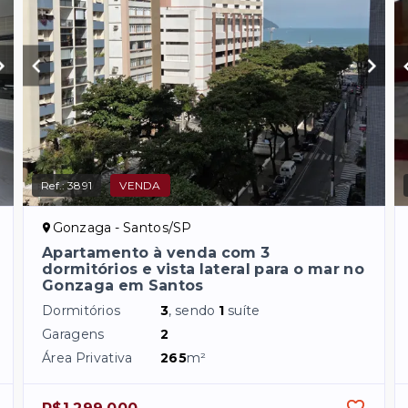
Ref.:
3891
VENDA
Gonzaga - Santos/SP
Apartamento à venda com 3
dormitórios e vista lateral para o mar no
Gonzaga em Santos
Dormitórios
3
, sendo
1
suíte
Garagens
2
Área Privativa
265
m²