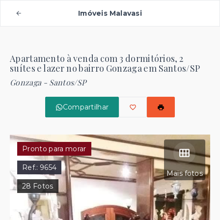
Imóveis Malavasi
Apartamento à venda com 3 dormitórios, 2
suítes e lazer no bairro Gonzaga em Santos/SP
Gonzaga - Santos/SP
Compartilhar
Pronto para morar
Ref.:
9654
Mais fotos
28
Fotos