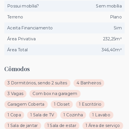
Possui mobília?
Sem mobília
Terreno
Plano
Aceita Financiamento
Sim
Área Privativa
232,25m²
Área Total
346,40m²
Cômodos
3 Dormitórios, sendo 2 suítes
4 Banheiros
3 Vagas
Com box na garagem
Garagem Coberta
1 Closet
1 Escritório
1 Copa
1 Sala de TV
1 Cozinha
1 Lavabo
1 Sala de jantar
1 Sala de estar
1 Área de serviço