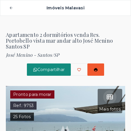
Imóveis Malavasi
Apartamento 2 dormitórios venda Res.
Portobello vista mar andar alto José Menino
Santos SP
José Menino - Santos/SP
Compartilhar
Pronto para morar
Ref.:
9753
Mais fotos
25
Fotos