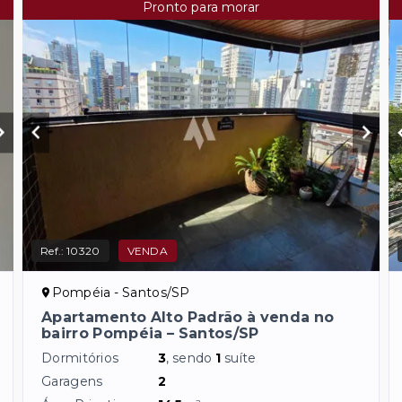
Pronto para morar
Ref.:
10320
VENDA
Pompéia - Santos/SP
Apartamento Alto Padrão à venda no
bairro Pompéia – Santos/SP
Dormitórios
3
, sendo
1
suíte
Garagens
2