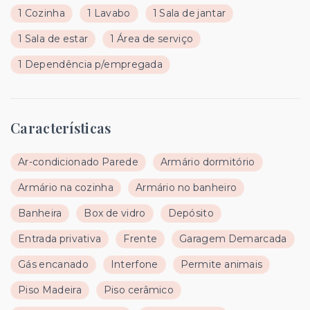
1 Cozinha
1 Lavabo
1 Sala de jantar
1 Sala de estar
1 Área de serviço
1 Dependência p/empregada
Características
Ar-condicionado Parede
Armário dormitório
Armário na cozinha
Armário no banheiro
Banheira
Box de vidro
Depósito
Entrada privativa
Frente
Garagem Demarcada
Gás encanado
Interfone
Permite animais
Piso Madeira
Piso cerâmico