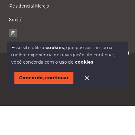
Residencial Marajó
Social
Esse site utiliza
cookies
, que possibilitam uma
melhor experiência de navegação.
Ao continuar,
Olá! Estamos disponíveis para te ajudar.
© Copyright 2026 - Imóveis Malavasi - Todos os
você concorda com o uso de
cookies
.
direitos reservados
1
Concordo, continuar
SITE PARA IMOBILIARIA
Início
Histórico
Favoritos