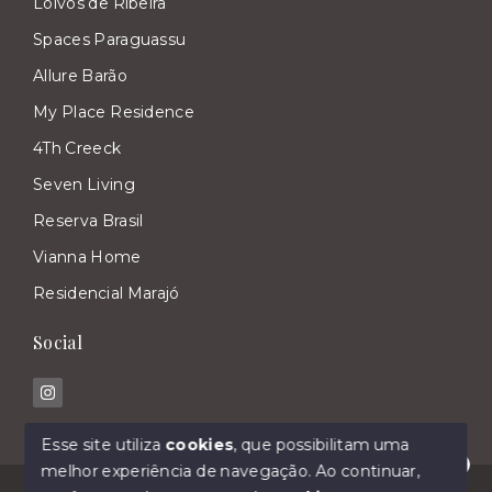
Loivos de Ribeira
Spaces Paraguassu
Allure Barão
My Place Residence
4Th Creeck
Seven Living
Reserva Brasil
Vianna Home
Residencial Marajó
Social
Esse site utiliza
cookies
, que possibilitam uma
melhor experiência de navegação.
Ao continuar,
Olá! Estamos disponíveis para te ajudar.