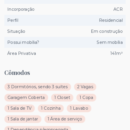
Incorporação
ACR
Perfil
Residencial
Situação
Em construção
Possui mobília?
Sem mobília
Área Privativa
141m²
Cômodos
3 Dormitórios, sendo 3 suítes
2 Vagas
Garagem Coberta
1 Closet
1 Copa
1 Sala de TV
1 Cozinha
1 Lavabo
1 Sala de jantar
1 Área de serviço
1 Dependência p/empregada