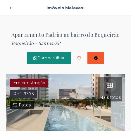
Imóveis Malavasi
Apartamento Padrão no bairro do Boqueirão
Boqueirão - Santos/SP
Compartilhar
Em construção
Ref.:
9373
Mais fotos
52
Fotos