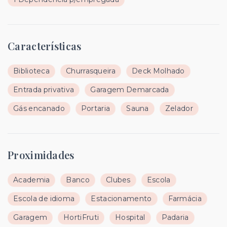
Características
Biblioteca
Churrasqueira
Deck Molhado
Entrada privativa
Garagem Demarcada
Gás encanado
Portaria
Sauna
Zelador
Proximidades
Academia
Banco
Clubes
Escola
Escola de idioma
Estacionamento
Farmácia
Garagem
HortiFruti
Hospital
Padaria