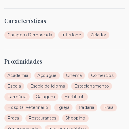
Características
Garagem Demarcada
Interfone
Zelador
Proximidades
Academia
Açougue
Cinema
Comércios
Escola
Escola de idioma
Estacionamento
Farmácia
Garagem
HortiFruti
Hospital Veterinário
Igreja
Padaria
Praia
Praça
Restaurantes
Shopping
Supermercado
Transporte público