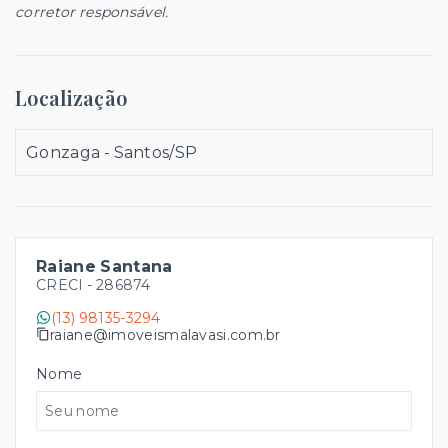
corretor responsável.
Localização
Gonzaga - Santos/SP
Raiane Santana
CRECI -
286874
(13) 98135-3294
raiane@imoveismalavasi.com.br
Nome