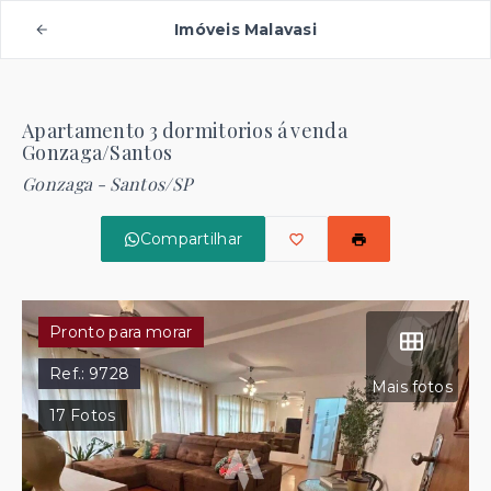
Imóveis Malavasi
Apartamento 3 dormitorios á venda
Gonzaga/Santos
Gonzaga - Santos/SP
Compartilhar
Pronto para morar
Ref.:
9728
Mais fotos
17
Fotos