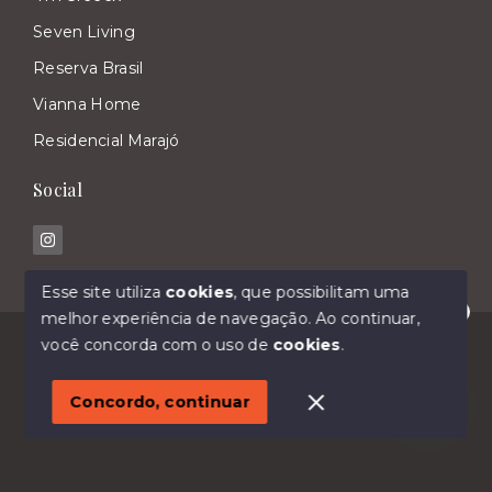
Seven Living
Reserva Brasil
Vianna Home
Residencial Marajó
Social
Esse site utiliza
cookies
, que possibilitam uma
melhor experiência de navegação.
Ao continuar,
Olá! Estamos disponíveis para te ajudar.
© Copyright 2026 - Imóveis Malavasi - Todos os
você concorda com o uso de
cookies
.
direitos reservados
1
Concordo, continuar
SITE PARA IMOBILIARIA