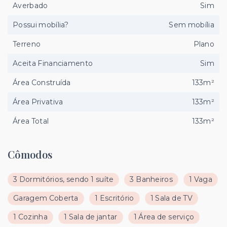
Averbado
Sim
Possui mobília?
Sem mobília
Terreno
Plano
Aceita Financiamento
Sim
Área Construída
133m²
Área Privativa
133m²
Área Total
133m²
Cômodos
3 Dormitórios, sendo 1 suíte
3 Banheiros
1 Vaga
Garagem Coberta
1 Escritório
1 Sala de TV
1 Cozinha
1 Sala de jantar
1 Área de serviço