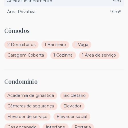
Aceita Financiamento
Sim
Área Privativa
91m²
Cômodos
2 Dormitórios
1 Banheiro
1 Vaga
Garagem Coberta
1 Cozinha
1 Área de serviço
Condomínio
Academia de ginástica
Bicicletário
Câmeras de segurança
Elevador
Elevador de serviço
Elevador social
Gás encanado
Interfone
Portaria