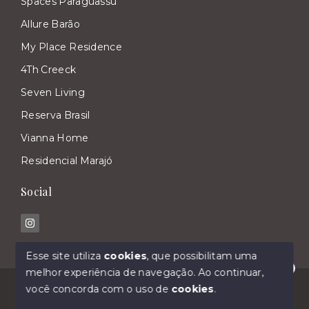
Spaces Paraguassu
Allure Barão
My Place Residence
4Th Creeck
Seven Living
Reserva Brasil
Vianna Home
Residencial Marajó
Social
Esse site utiliza
cookies
, que possibilitam uma
melhor experiência de navegação.
Ao continuar,
Olá! Estamos disponíveis para te ajudar.
© Copyright 2026 - Imóveis Malavasi - Todos os
você concorda com o uso de
cookies
.
direitos reservados