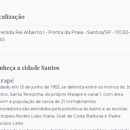
calização
enida Rei Alberto I - Ponta da Praia - Santos/SP
- 11030
80
nheça a cidade Santos
rapé
dado em 13 de junho de 1953, se delimita entre os morros do J
ino, Santa Terezinha, do próprio Marapé e canal 1, com área
1km² e população de cerca de 21 mil habitantes.
moradores são atendidos pela policlínica do bairro e as escolas
icipais Alcides Lobo Viana, José da Costa Barbosa e Padre
ncisco Leite.