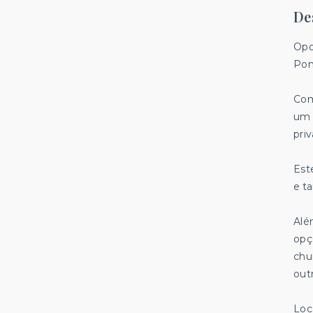
De
Opo
Pon
Com
um 
pri
Est
e t
Alé
opç
chur
out
Loc