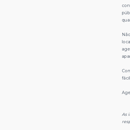
con
púb
qual
Não
loc
age
apa
Com
fácil
Age
As 
res