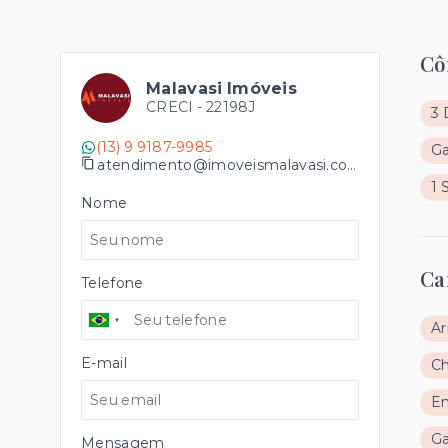
Cô
Malavasi Imóveis
CRECI -
22198J
3 
(13) 9 9187-9985
G
atendimento@imoveismalavasi.com.br
1 
Nome
Ca
Telefone
Ar
E-mail
Ch
En
G
Mensagem