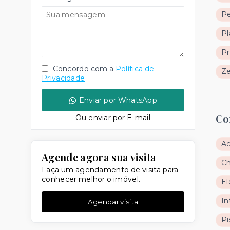
Pe
Pl
Pr
Concordo com a
Política de
Ze
Privacidade
Enviar por WhatsApp
Co
Ou e
nviar por E-mail
Ac
Agende agora sua visita
Ch
Faça um agendamento de visita para
conhecer melhor o imóvel.
El
In
Agendar visita
Pi