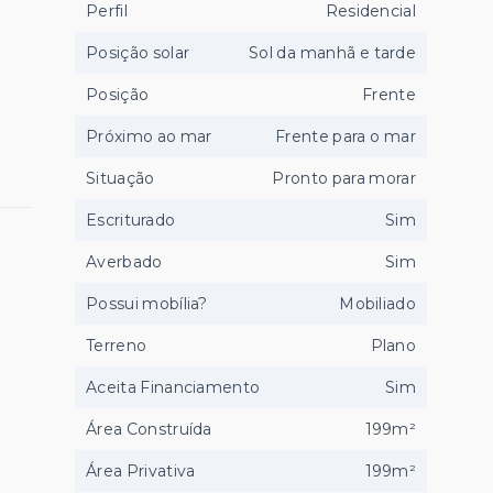
Perfil
Residencial
Posição solar
Sol da manhã e tarde
Posição
Frente
Próximo ao mar
Frente para o mar
Situação
Pronto para morar
Escriturado
Sim
Averbado
Sim
Possui mobília?
Mobiliado
Terreno
Plano
Aceita Financiamento
Sim
Área Construída
199m²
Área Privativa
199m²