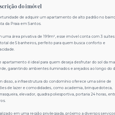
scrição do imóvel
rtunidade de adquirir um apartamento de alto padrão no bairr
ta da Praia em Santos.
 uma área privativa de 199m², esse imóvel conta com 3 suítes
total de 5 banheiros, perfeito para quem busca conforto e
vacidade.
e apartamento é ideal para quem deseja desfrutar do sol da m
arde, garantindo ambientes iluminados e arejados ao longo do d
m disso, a infraestrutura do condomínio oferece uma série de
ões de lazer e comodidades, como academia, brinquedoteca,
rasqueira, elevador, quadra poliesportiva, portaria 24 horas, ent
ros.
alizado em uma região privilegiada, próximo a diversos serviço