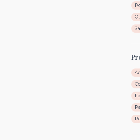
Po
Qu
Sa
Pr
A
C
Fe
Pa
Re