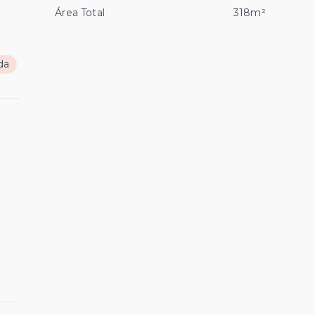
Área Total
318m²
da