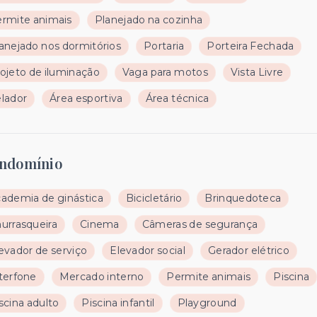
rmite animais
Planejado na cozinha
anejado nos dormitórios
Portaria
Porteira Fechada
ojeto de iluminação
Vaga para motos
Vista Livre
lador
Área esportiva
Área técnica
ndomínio
ademia de ginástica
Bicicletário
Brinquedoteca
urrasqueira
Cinema
Câmeras de segurança
evador de serviço
Elevador social
Gerador elétrico
terfone
Mercado interno
Permite animais
Piscina
scina adulto
Piscina infantil
Playground