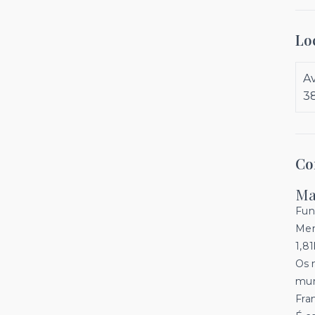
Lo
Av
3
Co
Ma
Fun
Men
1,8
Os 
mun
Fra