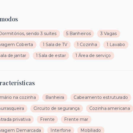
modos
Dormitórios, sendo 3 suítes
5 Banheiros
3 Vagas
aragem Coberta
1 Sala de TV
1 Cozinha
1 Lavabo
Sala de jantar
1 Sala de estar
1 Área de serviço
racterísticas
mário na cozinha
Banheira
Cabeamento estruturado
urrasqueira
Circuito de segurança
Cozinha americana
trada privativa
Frente
Frente mar
aragem Demarcada
Interfone
Mobiliado