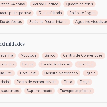
rtaria 24 horas
Portão Elétrico
Quadra de tênis
adra poliesportiva
Rua asfaltada
Salão de Jogos
lão de festas
Salão de festas infantil
Água individualiza
oximidades
cademia
Açougue
Banco
Centro de Convenções
omércios
Escola
Escola de idioma
Farmácia
ira livre
HortiFruti
Hospital Veterinário
Igreja
daria
Posto de combustíveis
Praia
Praça
staurantes
Supermercado
Transporte público