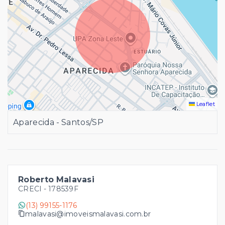
Leaflet
Aparecida - Santos/SP
Roberto Malavasi
CRECI -
178539F
(13) 99155-1176
malavasi@imoveismalavasi.com.br