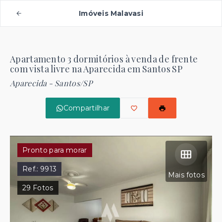
Imóveis Malavasi
Apartamento 3 dormitórios à venda de frente
com vista livre na Aparecida em Santos SP
Aparecida - Santos/SP
Compartilhar
Pronto para morar
Ref.:
9913
Mais fotos
29
Fotos