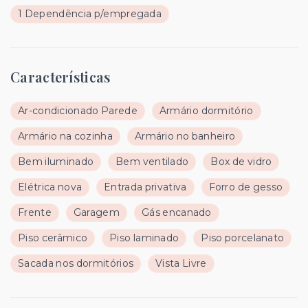
1 Dependência p/empregada
Características
Ar-condicionado Parede
Armário dormitório
Armário na cozinha
Armário no banheiro
Bem iluminado
Bem ventilado
Box de vidro
Elétrica nova
Entrada privativa
Forro de gesso
Frente
Garagem
Gás encanado
Piso cerâmico
Piso laminado
Piso porcelanato
Sacada nos dormitórios
Vista Livre