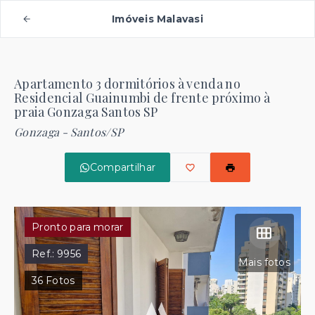
Imóveis Malavasi
Apartamento 3 dormitórios à venda no
Residencial Guainumbi de frente próximo à
praia Gonzaga Santos SP
Gonzaga - Santos/SP
Compartilhar
Pronto para morar
Ref.:
9956
Mais fotos
36
Fotos