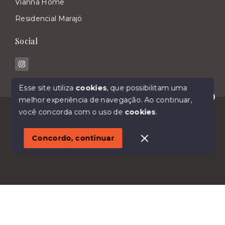
Vianna Home
Residencial Marajó
Social
Esse site utiliza
cookies
, que possibilitam uma
melhor experiência de navegação.
Ao continuar,
Olá! Estamos disponíveis para te ajudar.
© Copyright 2026 - Imóveis Malavasi - Todos os
você concorda com o uso de
cookies
.
direitos reservados
1
Concordo, continuar
SITE PARA IMOBILIARIA
Início
Histórico
Favoritos