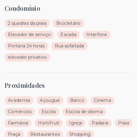
Condomínio
2 quadras da praia
Bicicletário
Elevador de serviço
Escada
Interfone
Portaria 24 horas
Rua asfaltada
elevador privativo
Proximidades
Academia
Açougue
Banco
Cinema
Comércios
Escola
Escola de idioma
Farmácia
HortiFruti
Igreja
Padaria
Praia
Praça
Restaurantes
Shopping