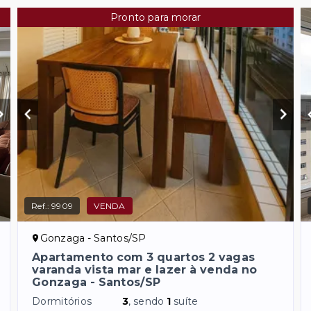
Pronto para morar
Ref.:
9909
VENDA
Gonzaga - Santos/SP
Apartamento com 3 quartos 2 vagas
varanda vista mar e lazer à venda no
Gonzaga - Santos/SP
Dormitórios
3
, sendo
1
suíte